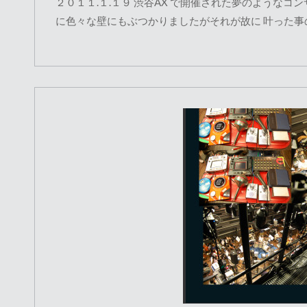
２０１１.１.１９ 渋谷AX で開催された夢のような
に色々な壁にもぶつかりましたがそれが故に 叶った事の