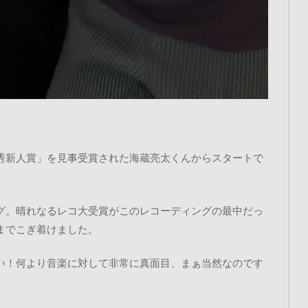
秀新人賞」を見事受賞された海蔵亮太くんからスタートで
グ。晴れなるレコ大受賞がこのレコーディングの最中だっ
までこぎ着けました。
い！何より音楽に対して非常に真面目、まぁ当然なのです