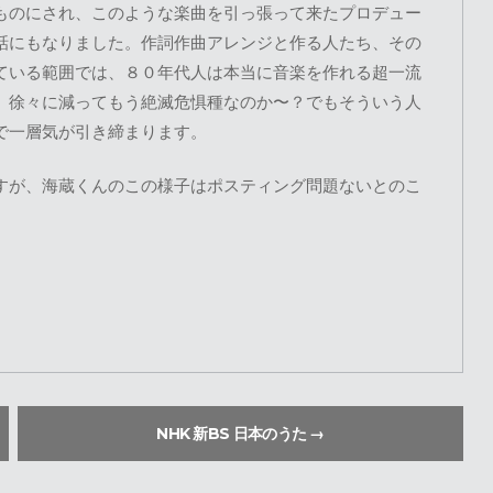
ものにされ、このような楽曲を引っ張って来たプロデュー
話にもなりました。作詞作曲アレンジと作る人たち、その
ている範囲では、８０年代人は本当に音楽を作れる超一流
、徐々に減ってもう絶滅危惧種なのか〜？でもそういう人
で一層気が引き締まります。
すが、海蔵くんのこの様子はポスティング問題ないとのこ
NHK 新BS 日本のうた
→