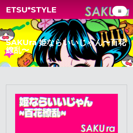
ETSU*STYLE
SAKUra 姫ならいいじゃん〜百花
繚乱〜