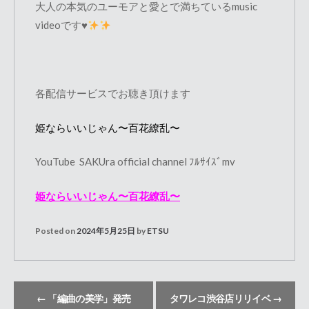
大人の本気のユーモアと愛とで満ちているmusic
videoです
♥️
各配信サービスでお聴き頂けます
姫ならいいじゃん〜百花繚乱〜
YouTube SAKUra official channel ﾌﾙｻｲｽﾞmv
姫ならいいじゃん〜百花繚乱〜
Posted on
2024年5月25日
by
ETSU
←
「編曲の美学」発売
タワレコ渋谷店リリイベ
→