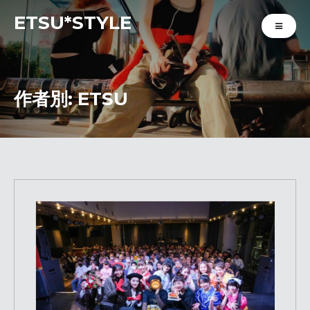
ETSU*STYLE
作者別:
ETSU