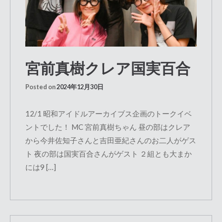
宮前真樹クレア国実百合
Posted on
2024年12月30日
12/1 昭和アイドルアーカイブス企画のトークイベ
ントでした！ MC 宮前真樹ちゃん 昼の部はクレア
から今井佐知子さんと吉田亜紀さんのお二人がゲス
ト 夜の部は国実百合さんがゲスト ２組とも大まか
には9 […]