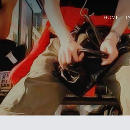
HOME
I
月