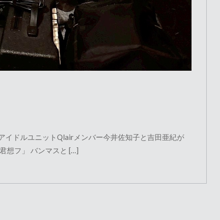
たアイドルユニットQlairメンバー今井佐知子と吉田亜紀が
想フ」 バンマスと […]