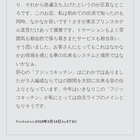
り、それから急遽立ち上げたというのが正直なとこ
ろです。このお店、私は初めての出演で知ったのも
同時。なかなか良いです！さすが東京プリンスホテ
ル直営だけあって優雅です。トケーションもよく雰
囲気も都会的で落ち着きまたサービスも相当良い、
そう思いました。お客さんにとってもこれはなかな
かお得感を感じる事の出来るシステムと場所ではな
いかなぁ。
肝心の「フジッコキッチン」はにわかではありまし
たが３人編成ならではの隙間を大切に出来る音の仕
上りとなっています。今年はいきなりこの「フジッ
コキッチン」が私にとっては自主ライブのメインと
なりそうです。
Posted on
2018年3月14日
by
ETSU