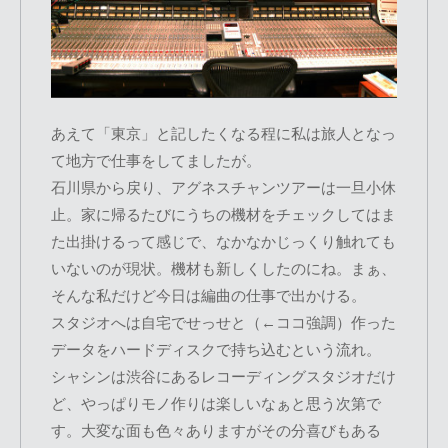
あえて「東京」と記したくなる程に私は旅人となっ
て地方で仕事をしてましたが。
石川県から戻り、アグネスチャンツアーは一旦小休
止。家に帰るたびにうちの機材をチェックしてはま
た出掛けるって感じで、なかなかじっくり触れても
いないのが現状。機材も新しくしたのにね。まぁ、
そんな私だけど今日は編曲の仕事で出かける。
スタジオへは自宅でせっせと（←ココ強調）作った
データをハードディスクで持ち込むという流れ。
シャシンは渋谷にあるレコーディングスタジオだけ
ど、やっぱりモノ作りは楽しいなぁと思う次第で
す。大変な面も色々ありますがその分喜びもある