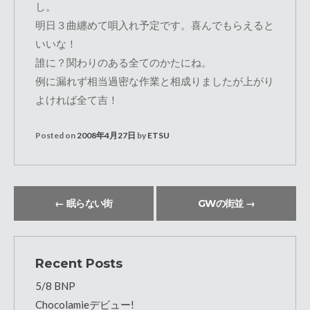
し。
明日３曲纏めて唄入れ予定です。喜んでもらえると
いいな！
誰に？関わりのある全てのかたにね。
例に漏れず相当過密な作業と相成りましたが上がり
よければ全て吉！
Posted on
2008年4月27日
by
ETSU
←
眠らない街
GWの街並
→
Recent Posts
5/8 BNP
Chocolamieデビュー!