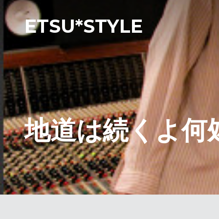
ETSU*STYLE
地道は続くよ何