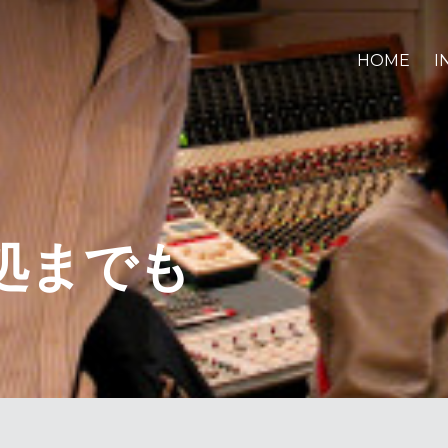
HOME
I
処までも