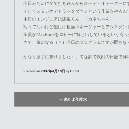
今日みたいに全て打ち込みからオーディオデーターに
そしてスタジオでトラックダウンという作業をやるん
本日のエンジニアは謙重くん。（カネちゃん）
写ってないけど他には担当マネージャーとアシスタン
全員がMacBookをロビーに持ち出しているという有
さて、気になる（？）今日のプログラムですが間もな
かなり派手に創りました～。てな訳で次回の日記で詳
Posted on
2007年4月18日
by
ETSU
←
来たよ年度末