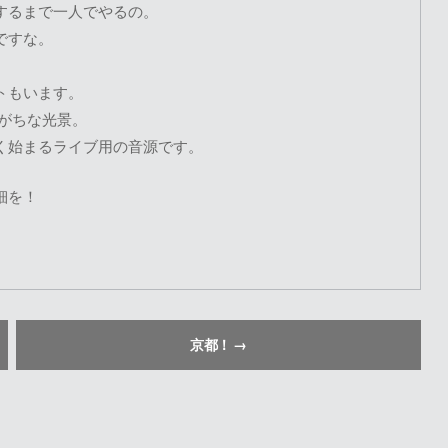
するまで一人でやるの。
ですな。
トもいます。
りがちな光景。
く始まるライブ用の音源です。
細を！
京都！
→