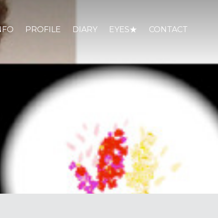
NFO
PROFILE
DIARY
EYES★
CONTACT