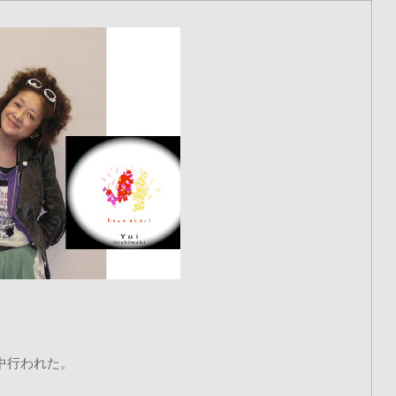
。
中行われた。