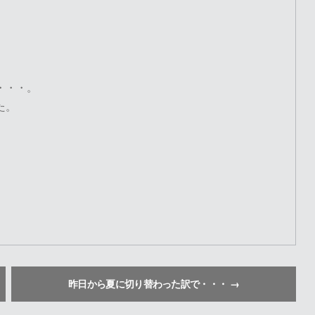
・・・。
た。
昨日から夏に切り替わった訳で・・・
→