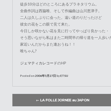
徒歩10分ほどのところにあるプラネタリウム。
全曲作詞は西脇唯、そして作編曲は山川恵津子。
二人は久しぶりに会った。遠い道のりだったけど
彼女の花をこの眼で見て来た。
今日しか咲かない花を見に行ってやっぱり良かった・
そう思いながら私はまた二時間半の帰り道を一人歩い
家近いんだからまた逢おうね！！
唯ちゃん?
ジェマティカレコード
のHP
Posted on
2006年5月27日
by
ETSU
←
LA FOLLE JORNEE au JAPON