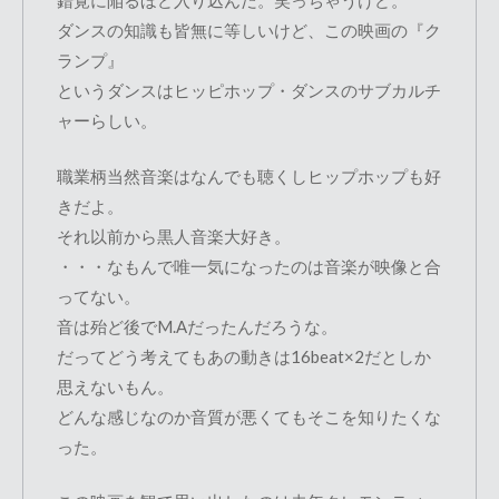
錯覚に陥るほど入り込んだ。笑っちゃうけど。
ダンスの知識も皆無に等しいけど、この映画の『ク
ランプ』
というダンスはヒッピホップ・ダンスのサブカルチ
ャーらしい。
職業柄当然音楽はなんでも聴くしヒップホップも好
きだよ。
それ以前から黒人音楽大好き。
・・・なもんで唯一気になったのは音楽が映像と合
ってない。
音は殆ど後でM.Aだったんだろうな。
だってどう考えてもあの動きは16beat×2だとしか
思えないもん。
どんな感じなのか音質が悪くてもそこを知りたくな
った。