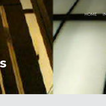
HOME
I
s