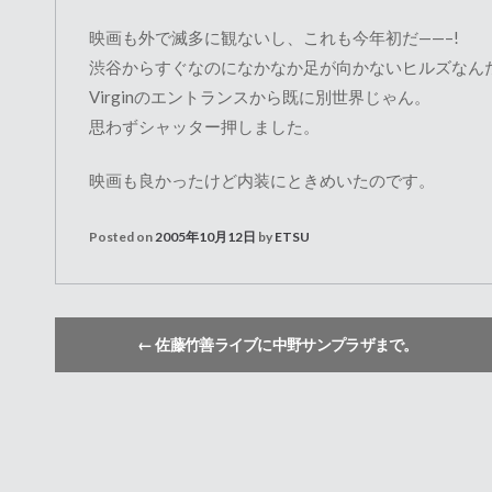
映画も外で滅多に観ないし、これも今年初だ——–!
渋谷からすぐなのになかなか足が向かないヒルズなん
Virginのエントランスから既に別世界じゃん。
思わずシャッター押しました。
映画も良かったけど内装にときめいたのです。
Posted on
2005年10月12日
by
ETSU
←
佐藤竹善ライブに中野サンプラザまで。